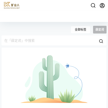
全部标签
薛定谔